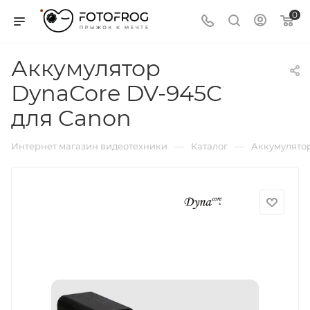
0
Аккумулятор
DynaCore DV-945C
для Canon
—
—
Интернет магазин видеотехники
Каталог
Аккумулятор