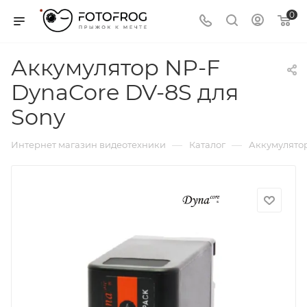
0
Аккумулятор NP-F
DynaCore DV-8S для
Sony
—
—
Интернет магазин видеотехники
Каталог
Аккумулятор